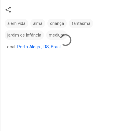
além vida
alma
criança
fantasma
jardim de infância
medium
Local:
Porto Alegre, RS, Brasil
C
o
m
e
n
t
á
r
i