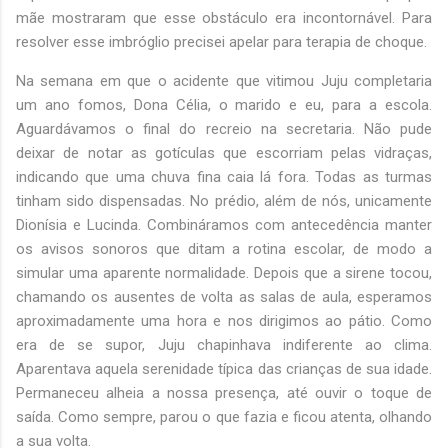
mãe mostraram que esse obstáculo era incontornável. Para
resolver esse imbróglio precisei apelar para terapia de choque.
Na semana em que o acidente que vitimou Juju completaria
um ano fomos, Dona Célia, o marido e eu, para a escola.
Aguardávamos o final do recreio na secretaria. Não pude
deixar de notar as gotículas que escorriam pelas vidraças,
indicando que uma chuva fina caia lá fora. Todas as turmas
tinham sido dispensadas. No prédio, além de nós, unicamente
Dionísia e Lucinda. Combináramos com antecedência manter
os avisos sonoros que ditam a rotina escolar, de modo a
simular uma aparente normalidade. Depois que a sirene tocou,
chamando os ausentes de volta as salas de aula, esperamos
aproximadamente uma hora e nos dirigimos ao pátio. Como
era de se supor, Juju chapinhava indiferente ao clima.
Aparentava aquela serenidade típica das crianças de sua idade.
Permaneceu alheia a nossa presença, até ouvir o toque de
saída. Como sempre, parou o que fazia e ficou atenta, olhando
a sua volta.