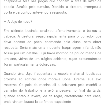
chapinhava feliz nas poças que cobriam a área de lazer da
escola. Atraída pelo tumulto, Dionísia, a diretora, irrompeu à
porta e perguntou antevendo a resposta:
— A Juju de novo?
Em silêncio, Lucinda sinalizou afirmativamente e baixou a
cabeça. A diretora seguiu rapidamente para o corredor que
dava acesso ao pátio, chamando pela aluna, sem obter
resposta. Seria mais uma inocente traquinagem infantil, não
fosse por um detalhe. Juju havia morrido há pouco menos de
um ano, vítima de um trágico acidente, cujas circunstâncias
foram particularmente dolorosas.
Quando viva, Juju frequentara a escola maternal localizada
próxima ao edifício onde morava Dona Jurema, sua avó
materna. Os pais da menina ali a deixavam pela manhã, a
caminho do trabalho, e a avó a pegava no final da tarde,
quando então a levava, via de regra, diretamente para casa,
onde vinham buscá-la ao fim do expediente.