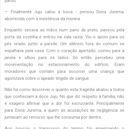
parou.
— Finalmente Juju calou a boca - pensou Dona Jurema,
aborrecida com a insistência da menina.
Enquanto secava as mãos num pano de prato, passou pela
porta da cozinha e entrou na sala vazia. Viu o apoio para os
pés virado, junto a parede. Um silêncio fora do comum se
espalhava pela casa. Com o coração apertado, correu para a
janela e olhou para os lados. Só então percebeu uma
movimentação no estacionamento do edifício. Eram
moradores que corriam para socorrer uma criança que
agonizava sobre o lajeado tingido de sangue.
Não há como descrever o quanto esta tragédia abalou a todos
que conheciam a doce Juju. No que diz respeito à família, não
é exagero afirmar que a dor foi excruciante. Principalmente
para Dona Jurema, a quem as acusações de negligência se
juntavam ao remorso que lhe consumia por dentro.
Aos poucos o transcurso do tempo foi amenizando o