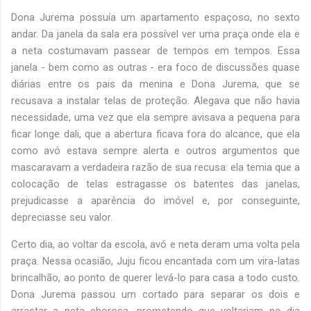
Dona Jurema possuía um apartamento espaçoso, no sexto
andar. Da janela da sala era possível ver uma praça onde ela e
a neta costumavam passear de tempos em tempos. Essa
janela - bem como as outras - era foco de discussões quase
diárias entre os pais da menina e Dona Jurema, que se
recusava a instalar telas de proteção. Alegava que não havia
necessidade, uma vez que ela sempre avisava a pequena para
ficar longe dali, que a abertura ficava fora do alcance, que ela
como avó estava sempre alerta e outros argumentos que
mascaravam a verdadeira razão de sua recusa: ela temia que a
colocação de telas estragasse os batentes das janelas,
prejudicasse a aparência do imóvel e, por conseguinte,
depreciasse seu valor.
Certo dia, ao voltar da escola, avó e neta deram uma volta pela
praça. Nessa ocasião, Juju ficou encantada com um vira-latas
brincalhão, ao ponto de querer levá-lo para casa a todo custo.
Dona Jurema passou um cortado para separar os dois e
arrastar a neta chorosa, prometendo que voltariam no dia