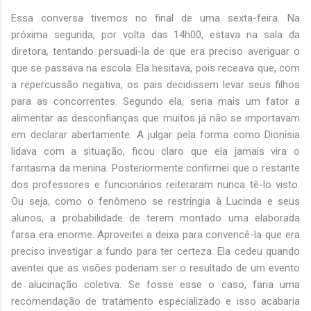
Essa conversa tivemos no final de uma sexta-feira. Na
próxima segunda, por volta das 14h00, estava na sala da
diretora, tentando persuadi-la de que era preciso averiguar o
que se passava na escola. Ela hesitava, pois receava que, com
a repercussão negativa, os pais decidissem levar seus filhos
para as concorrentes. Segundo ela, seria mais um fator a
alimentar as desconfianças que muitos já não se importavam
em declarar abertamente. A julgar pela forma como Dionísia
lidava com a situação, ficou claro que ela jamais vira o
fantasma da menina. Posteriormente confirmei que o restante
dos professores e funcionários reiteraram nunca tê-lo visto.
Ou seja, como o fenômeno se restringia à Lucinda e seus
alunos, a probabilidade de terem montado uma elaborada
farsa era enorme. Aproveitei a deixa para convencê-la que era
preciso investigar a fundo para ter certeza. Ela cedeu quando
aventei que as visões poderiam ser o resultado de um evento
de alucinação coletiva. Se fosse esse o caso, faria uma
recomendação de tratamento especializado e isso acabaria