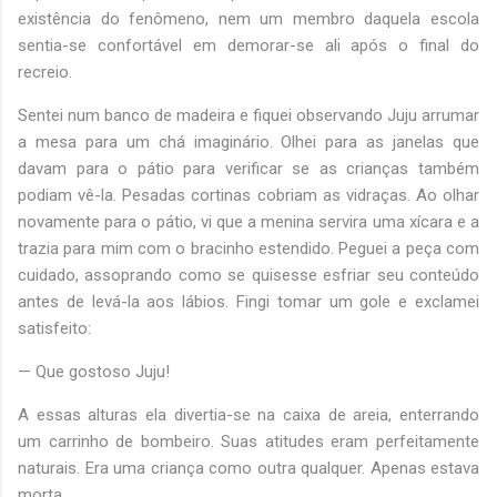
existência do fenômeno, nem um membro daquela escola
sentia-se confortável em demorar-se ali após o final do
recreio.
Sentei num banco de madeira e fiquei observando Juju arrumar
a mesa para um chá imaginário. Olhei para as janelas que
davam para o pátio para verificar se as crianças também
podiam vê-la. Pesadas cortinas cobriam as vidraças. Ao olhar
novamente para o pátio, vi que a menina servira uma xícara e a
trazia para mim com o bracinho estendido. Peguei a peça com
cuidado, assoprando como se quisesse esfriar seu conteúdo
antes de levá-la aos lábios. Fingi tomar um gole e exclamei
satisfeito:
— Que gostoso Juju!
A essas alturas ela divertia-se na caixa de areia, enterrando
um carrinho de bombeiro. Suas atitudes eram perfeitamente
naturais. Era uma criança como outra qualquer. Apenas estava
morta.