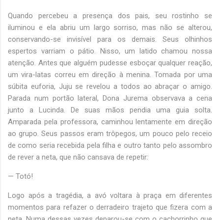
Quando percebeu a presença dos pais, seu rostinho se
iluminou e ela abriu um largo sorriso, mas não se alterou,
conservando-se invisível para os demais. Seus olhinhos
espertos varriam o pátio. Nisso, um latido chamou nossa
atenção. Antes que alguém pudesse esboçar qualquer reação,
um vira-latas correu em direção à menina. Tomada por uma
súbita euforia, Juju se revelou a todos ao abraçar o amigo.
Parada num portão lateral, Dona Jurema observava a cena
junto a Lucinda. De suas mãos pendia uma guia solta.
Amparada pela professora, caminhou lentamente em direção
ao grupo. Seus passos eram trôpegos, um pouco pelo receio
de como seria recebida pela filha e outro tanto pelo assombro
de rever a neta, que não cansava de repetir:
— Totó!
Logo após a tragédia, a avó voltara à praça em diferentes
momentos para refazer o derradeiro trajeto que fizera com a
neta. Numa dessas vezes deparou-se com o cachorrinho que