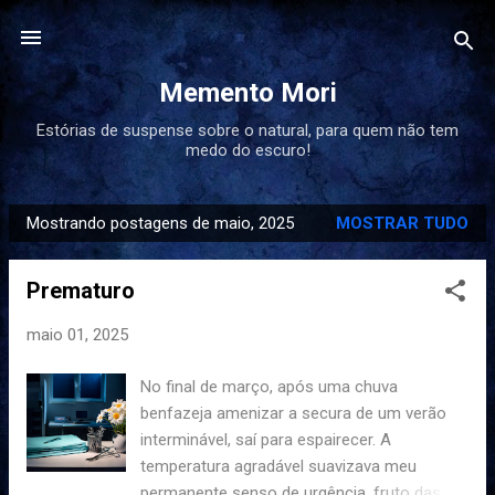
Pular para o conteúdo principal
Memento Mori
Estórias de suspense sobre o natural, para quem não tem
medo do escuro!
Mostrando postagens de maio, 2025
MOSTRAR TUDO
P
o
Prematuro
s
t
maio 01, 2025
a
g
No final de março, após uma chuva
e
benfazeja amenizar a secura de um verão
n
interminável, saí para espairecer. A
s
temperatura agradável suavizava meu
permanente senso de urgência, fruto das