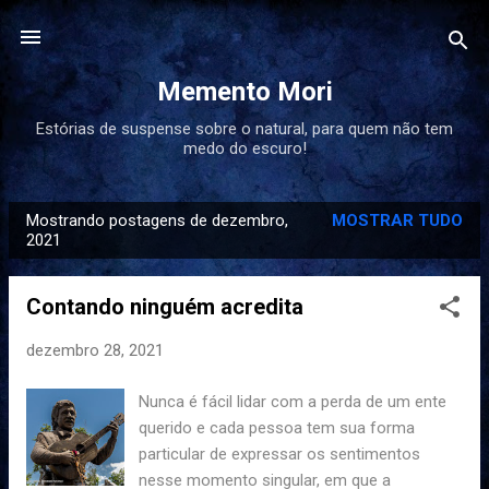
Pular para o conteúdo principal
Memento Mori
Estórias de suspense sobre o natural, para quem não tem
medo do escuro!
Mostrando postagens de dezembro,
MOSTRAR TUDO
P
2021
o
s
Contando ninguém acredita
t
a
dezembro 28, 2021
g
Nunca é fácil lidar com a perda de um ente
e
querido e cada pessoa tem sua forma
n
particular de expressar os sentimentos
s
nesse momento singular, em que a