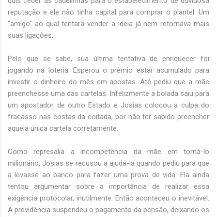
quis ceder as cadelinhas para o estabelecimento de duvidosa
reputação e ele não tinha capital para comprar o plantel. Um
"amigo" ao qual tentara vender a ideia já nem retornava mais
suas ligações.
Pelo que se sabe, sua última tentativa de enriquecer foi
jogando na loteria. Esperou o prêmio estar acumulado para
investir o dinheiro do mês em apostas. Até pediu que a mãe
preenchesse uma das cartelas. Infelizmente a bolada saiu para
um apostador de outro Estado e Josias colocou a culpa do
fracasso nas costas da coitada, por não ter sabido preencher
aquela única cartela corretamente.
Como represália a incompetência da mãe em torná-lo
milionário, Josias se recusou a ajudá-la quando pediu para que
a levasse ao banco para fazer uma prova de vida. Ela ainda
tentou argumentar sobre a importância de realizar essa
exigência protocolar, inutilmente. Então aconteceu o inevitável.
A previdência suspendeu o pagamento da pensão, deixando os