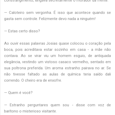
constrangimento, xingava secretamente o morador da frente:
— Caloteiro sem vergonha. É isso que acontece quando se
gasta sem controle. Felizmente devo nada a ninguém!
— Estas certo disso?
Ao ouvir essas palavras Josias quase colocou o coração pela
boca, pois acreditava estar sozinho em casa - a mãe não
contava. Ao se virar viu um homem esguio, de antiquada
elegância, vestindo um vistoso casaco vermelho, sentado em
sua poltrona preferida. Um aroma estranho pairava no ar. Se
não tivesse faltado as aulas de química teria saído dali
correndo. O cheiro era de enxofre.
— Quem é você?
— Estranho perguntares quem sou - disse com voz de
barítono o misterioso visitante.