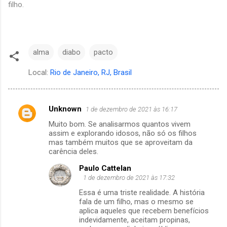
filho.
alma
diabo
pacto
Local:
Rio de Janeiro, RJ, Brasil
Unknown
1 de dezembro de 2021 às 16:17
C
Muito bom. Se analisarmos quantos vivem
o
assim e explorando idosos, não só os filhos
m
mas também muitos que se aproveitam da
carência deles.
e
Paulo Cattelan
n
1 de dezembro de 2021 às 17:32
t
Essa é uma triste realidade. A história
á
fala de um filho, mas o mesmo se
aplica aqueles que recebem benefícios
r
indevidamente, aceitam propinas,