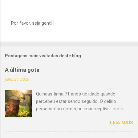
Por favor, seja gentil!
P
o
s
t
a
Postagens mais visitadas deste blog
r
u
m
A última gota
c
o
julho 24, 2026
m
e
Quincas tinha 71 anos de idade quando
n
t
percebeu estar sendo seguido. O delírio
á
persecutório começou imperceptível, como
r
uma impressão sutil. Porém, a incômoda
i
LEIA MAIS
o
sensação de nunca estar sozinho evoluiu lenta
e tenazmente. Em setembro de 1974, ao