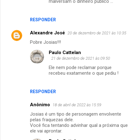
i
malversam o dinheiro público ...
o
s
RESPONDER
Alexandre José
20 de dezembro de 2021 às 10:35
Pobre Josias!!!
Paulo Cattelan
21 de dezembro de 2021 às 09:50
Ele nem pode reclamar porque
recebeu exatamente o que pediu !
RESPONDER
Anônimo
18 de abril de 2022 às 15:59
Josias é um tipo de personagem envolvente
pelas fraquezas dele.
Você fica tentando advinhar qual a próxima que
ele vai aprontar.