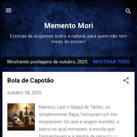
Pular para o conteúdo principal
Memento Mori
Estórias de suspense sobre o natural, para quem não tem
medo do escuro!
Mostrando postagens de outubro, 2025
MOSTRAR TUDO
P
o
Bola de Capotão
s
t
outubro 18, 2025
a
g
Maneco, Lipe e Raspa de Tacho, ou
e
simplesmente Rapa, formavam um trio
n
inseparável. Os unia a origem humilde, o
s
bairro no qual moravam, a escola que
frequentavam e a alegria de perambular pela