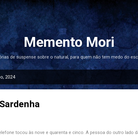
Pular para o conteúdo principal
Memento Mori
órias de suspense sobre o natural, para quem não tem medo do esc
o, 2024
a Sardenha
elefone tocou às nove e quarenta e cinco. A pessoa do outro lado d