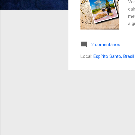
Ver
s
cal
meu
a g
est
ser
2 comentários
tem
are
Local:
Espírito Santo, Brasil
rom
tar