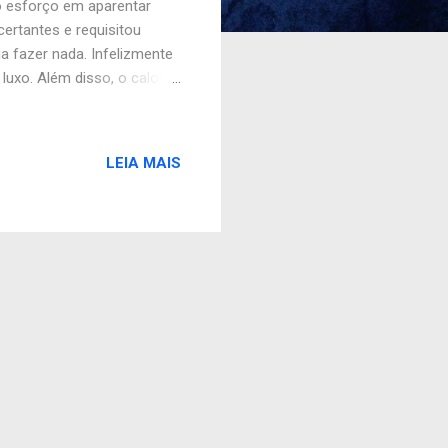
o esforço em aparentar
ertantes e requisitou
a fazer nada. Infelizmente
luxo. Além disso, o calor
quena cidade da região
verifiquei que as
de curtir um friozinho,
LEIA MAIS
rti na manhã seguinte, ao
e do município no final da