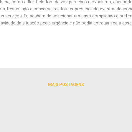
bena, como a flor. Pelo tom da voz percebi o nervosismo, apesar d
ma. Resumindo a conversa, relatou ter presenciado eventos desconc
s serviços. Eu acabara de solucionar um caso complicado e preferi
ravidade da situação pedia urgência e não podia entregar-me a esse 
ava insuportável no Rio de Janeiro e a demanda procedia de uma pe
rana do Espírito Santo. Consultei a previsão para os próximos dias e 
peraturas estariam amenas por lá. Entusiasmado com a perspectiva 
jei alguns agasalhos cheirando à naftalina e os coloquei na mala. Pa
per da aurora. A viagem foi tranquila, sem incidentes. Cheguei à sed
de. Combináramos de nos encontrar nos arredo...
MAIS POSTAGENS