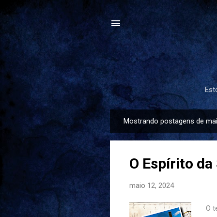
Est
Mostrando postagens de mai
P
o
s
O Espírito d
t
a
maio 12, 2024
g
e
O t
n