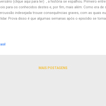
versário (clique aqui para ler) , a história se espalhou. Primeiro ent
ois para os conhecidos destes e, por fim, mais além. Como era de 
ercussão indesejada trouxe consequências graves, com as quais eu
lidar. Prova disso é que algumas semanas após o episódio se tornar
eochamada de um desconhecido. Ele se apresentou como sendo um
rana e explicou que o motivo da ligação era uma situação inusitada
ecessitava da ajuda de alguém com experiência em assuntos relac
avras dele. Inicialmente me esquivei do convite, mas ele foi insisten
asil
s alegações que acabei por ceder. Combinamos que no domingo segu
a juntos fazermos uma visita ao local onde o problema estava se ma
MAIS POSTAGENS