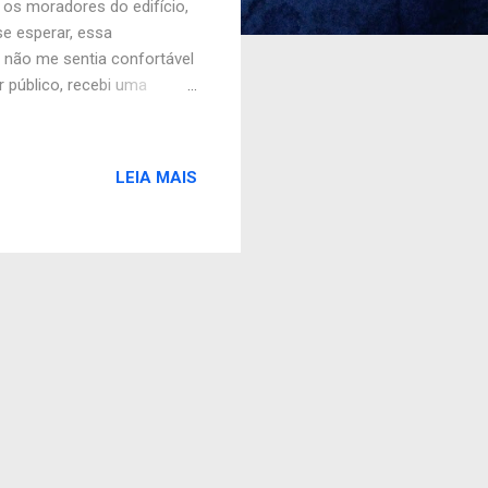
re os moradores do edifício,
se esperar, essa
 não me sentia confortável
 público, recebi uma
 morador da região
 pela qual estava passando
ionados ao outro mundo -
LEIA MAIS
te e parecia tão sincero em
inte ele viria me buscar
ni...