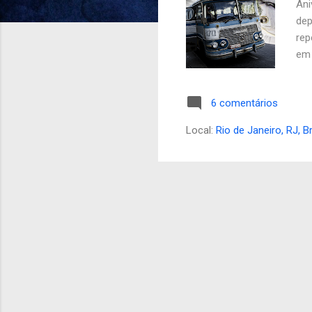
Ani
s
dep
rep
em 
víd
ser
6 comentários
e n
pal
Local:
Rio de Janeiro, RJ, Br
sua
par