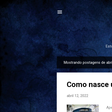
Est
Mostrando postagens de abri
P
o
s
Como nasce 
t
a
abril 12, 2022
g
e
Ape
n