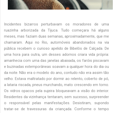
Incidentes bizarros perturbavam os moradores de uma
ruazinha arborizada da Tijuca. Tudo começara há alguns
meses, mas faziam duas semanas, aproximadamente, que me
chamaram. Aqui no Rio, automóveis abandonados na via
pública recebem o curioso apelido de Bibelôs de Calçada. De
uma hora para outra, um desses adornos criara vida própria:
amanhecia com uma das janelas abaixada, os faróis piscavam
e buzinadas extemporâneas soavam a qualquer hora do dia ou
da noite. Não era o modelo do ano, contudo não era assim tão
velho. Estava maltratado por dormir ao relento, coberto de pó,
a lataria riscada, pneus murchando, mato crescendo em torno.
Os vidros opacos pela sujeira bloqueavam a visão do interior.
Residentes da vizinhança tentaram, sem sucesso, surpreender
o responsável pelas manifestações. Desistiram, supondo
tratar-se de travessuras da criançada. Conforme o tempo