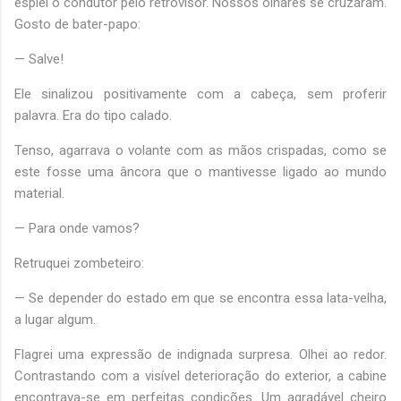
espiei o condutor pelo retrovisor. Nossos olhares se cruzaram.
Gosto de bater-papo:
— Salve!
Ele sinalizou positivamente com a cabeça, sem proferir
palavra. Era do tipo calado.
Tenso, agarrava o volante com as mãos crispadas, como se
este fosse uma âncora que o mantivesse ligado ao mundo
material.
— Para onde vamos?
Retruquei zombeteiro:
— Se depender do estado em que se encontra essa lata-velha,
a lugar algum.
Flagrei uma expressão de indignada surpresa. Olhei ao redor.
Contrastando com a visível deterioração do exterior, a cabine
encontrava-se em perfeitas condições. Um agradável cheiro