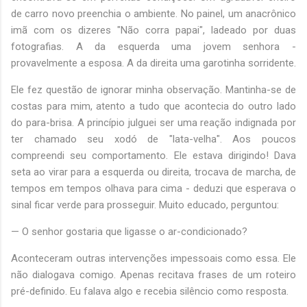
de carro novo preenchia o ambiente. No painel, um anacrônico
imã com os dizeres "Não corra papai", ladeado por duas
fotografias. A da esquerda uma jovem senhora -
provavelmente a esposa. A da direita uma garotinha sorridente.
Ele fez questão de ignorar minha observação. Mantinha-se de
costas para mim, atento a tudo que acontecia do outro lado
do para-brisa. A princípio julguei ser uma reação indignada por
ter chamado seu xodó de "lata-velha". Aos poucos
compreendi seu comportamento. Ele estava dirigindo! Dava
seta ao virar para a esquerda ou direita, trocava de marcha, de
tempos em tempos olhava para cima - deduzi que esperava o
sinal ficar verde para prosseguir. Muito educado, perguntou:
— O senhor gostaria que ligasse o ar-condicionado?
Aconteceram outras intervenções impessoais como essa. Ele
não dialogava comigo. Apenas recitava frases de um roteiro
pré-definido. Eu falava algo e recebia silêncio como resposta.