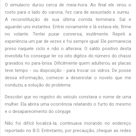
O simulacro durou cerca de meia-hora. Ao final ele virou o
rosto para o lado do carona, fez cara de assustado e sumiu.
A reconstituição de sua última corrida terminara. Saí e
aguardei uns instantes. Entrei novamente e lá estava ele, firme
no volante. Tentei puxar conversa, inutilmente. Repeti a
experiência um par de vezes e foi sempre igual. Ele permanecia
preso naquele ciclo e não o alterava. O saldo positivo desta
investida foi conseguir ler os oito dígitos do número do chassi
gravados no para-brisa. Dificilmente quem adulterou as placas
teve tempo - ou disposição - para trocar os vidros. De posse
dessa informação, comecei a desenrolar o novelo que me
conduziu a solução do problema.
Descobri que no registro do veículo constava o nome de uma
mulher. Ela abrira uma ocorrência relatando o furto do mesmo
e o desaparecimento do cônjuge.
Não foi difícil localizá-la; continuava morando no endereço
reportado no B.O. Entretanto, por precaução, chequei as redes