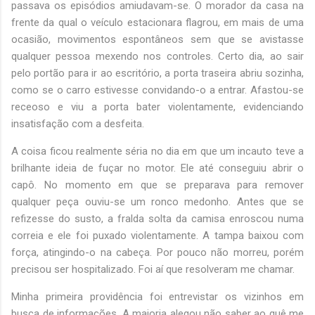
passava os episódios amiudavam-se. O morador da casa na
frente da qual o veículo estacionara flagrou, em mais de uma
ocasião, movimentos espontâneos sem que se avistasse
qualquer pessoa mexendo nos controles. Certo dia, ao sair
pelo portão para ir ao escritório, a porta traseira abriu sozinha,
como se o carro estivesse convidando-o a entrar. Afastou-se
receoso e viu a porta bater violentamente, evidenciando
insatisfação com a desfeita.
A coisa ficou realmente séria no dia em que um incauto teve a
brilhante ideia de fuçar no motor. Ele até conseguiu abrir o
capô. No momento em que se preparava para remover
qualquer peça ouviu-se um ronco medonho. Antes que se
refizesse do susto, a fralda solta da camisa enroscou numa
correia e ele foi puxado violentamente. A tampa baixou com
força, atingindo-o na cabeça. Por pouco não morreu, porém
precisou ser hospitalizado. Foi aí que resolveram me chamar.
Minha primeira providência foi entrevistar os vizinhos em
busca de informações. A maioria alegou não saber ao quê me