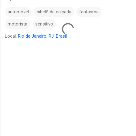
automóvel
bibelô de calçada
fantasma
motorista
sensitivo
Local:
Rio de Janeiro, RJ, Brasil
C
o
m
e
n
t
á
r
i
o
s