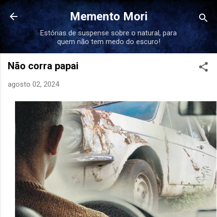
Pular para o conteúdo principal
Memento Mori
Estórias de suspense sobre o natural, para
quem não tem medo do escuro!
Não corra papai
agosto 02, 2024