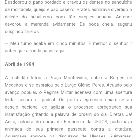
Desdobrou o pano bordado e cravou os dentes no sanduíche
de mortadela, queijo e pão caseiro. Prates admirava divertido o
deleite do subalterno com tão simples iguaria. Antenor
devorou a merenda avidamente. De boca cheia, sugeriu
cuspindo farelos:
— Meu turno acaba em cinco minutos. É melhor o senhor ir
antes que a ronda passe aqui.
Abril de 1984
A multidão lotou a Praça Montevideo, subiu a Borges de
Medeiros e se espraiou pelo Largo Glênio Peres. Acuado pelo
avanço popular, o Regime Militar acenava com uma abertura
lenta, segura e gradual. Os porto-alegrenses uniam-se ao
desejo nacional de agilizar o processo apregoando sua
insatisfação gritando a palavra de ordem do dia: Diretas Já!
Anita, caloura do curso de Economia da UFRGS, participava
animada de sua primeira passeata contra a ditadura.
Aguardava ansiosa os discursos de Ulysses Guimarães,