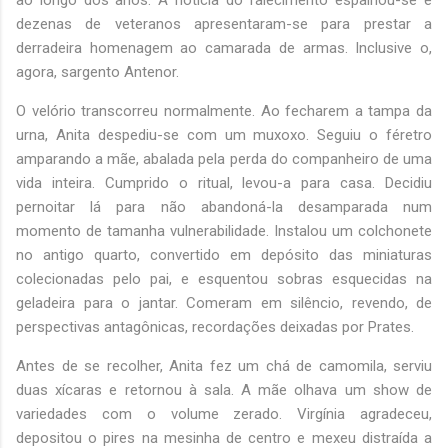
ao longo dos anos. A notícia do falecimento espalhou-se e
dezenas de veteranos apresentaram-se para prestar a
derradeira homenagem ao camarada de armas. Inclusive o,
agora, sargento Antenor.
O velório transcorreu normalmente. Ao fecharem a tampa da
urna, Anita despediu-se com um muxoxo. Seguiu o féretro
amparando a mãe, abalada pela perda do companheiro de uma
vida inteira. Cumprido o ritual, levou-a para casa. Decidiu
pernoitar lá para não abandoná-la desamparada num
momento de tamanha vulnerabilidade. Instalou um colchonete
no antigo quarto, convertido em depósito das miniaturas
colecionadas pelo pai, e esquentou sobras esquecidas na
geladeira para o jantar. Comeram em silêncio, revendo, de
perspectivas antagônicas, recordações deixadas por Prates.
Antes de se recolher, Anita fez um chá de camomila, serviu
duas xícaras e retornou à sala. A mãe olhava um show de
variedades com o volume zerado. Virgínia agradeceu,
depositou o pires na mesinha de centro e mexeu distraída a