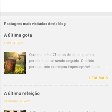
Postagens mais visitadas deste blog
A última gota
julho 24, 2026
Quincas tinha 71 anos de idade quando
percebeu estar sendo seguido. O delírio
persecutório começou imperceptível, como
uma impressão sutil. Porém, a incômoda
LEIA MAIS
sensação de nunca estar sozinho evoluiu lenta
e tenazmente. Em setembro de 1974, ao
completar 72 primaveras, a impressão
A última refeição
materializou-se na forma vagamente sensual
setembro 06, 2025
de uma jovem usando um surrado vestido de
algodão; longo o bastante para ser decente,