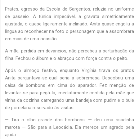
Prates, egresso da Escola de Sargentos, reluzia no uniforme
de passeio. A túnica impecável, a gravata simetricamente
ajustada, o quepe ligeiramente inclinado. Anita quase engoliu a
língua ao reconhecer na foto o personagem que a assombrara
em mais de uma ocasião.
A mãe, perdida em devaneios, não percebeu a perturbação da
filha. Fechou o álbum e o abraçou com força contra o peito.
Após o almoço festivo, enquanto Virgínia tirava os pratos
Anita perguntava-se qual seria a sobremesa. Descobriu uma
caixa de bombons em cima do aparador. Fez menção de
levantar-se para pegá-la, imediatamente contida pela mãe que
vinha da cozinha carregando uma bandeja com pudim e o bule
de porcelana reservado às visitas:
— Tira o olho grande dos bombons. — deu uma risadinha
marota — São para a Leocádia. Ela merece um agrado pela
ajuda.