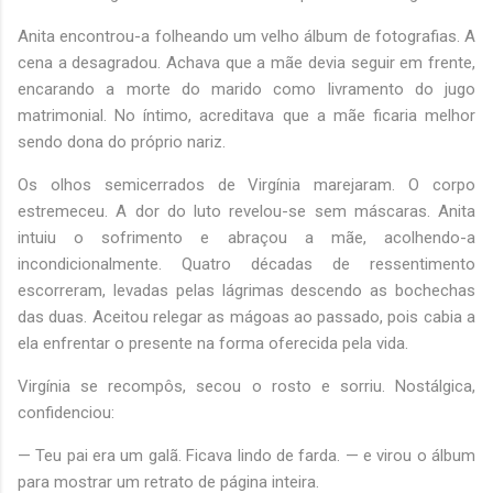
Anita encontrou-a folheando um velho álbum de fotografias. A
cena a desagradou. Achava que a mãe devia seguir em frente,
encarando a morte do marido como livramento do jugo
matrimonial. No íntimo, acreditava que a mãe ficaria melhor
sendo dona do próprio nariz.
Os olhos semicerrados de Virgínia marejaram. O corpo
estremeceu. A dor do luto revelou-se sem máscaras. Anita
intuiu o sofrimento e abraçou a mãe, acolhendo-a
incondicionalmente. Quatro décadas de ressentimento
escorreram, levadas pelas lágrimas descendo as bochechas
das duas. Aceitou relegar as mágoas ao passado, pois cabia a
ela enfrentar o presente na forma oferecida pela vida.
Virgínia se recompôs, secou o rosto e sorriu. Nostálgica,
confidenciou:
— Teu pai era um galã. Ficava lindo de farda. — e virou o álbum
para mostrar um retrato de página inteira.