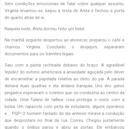
Sem condições emocionais de falar sobre qualquer assunto,
Virgínia levantou-se, beijou a testa de Anita e fechou a porta
do quarto atrás de si.
Naquela noite, Anita dormiu feito um bebê.
Na manhã seguinte despertou ao alvorecer, preparou o café e
chamou Virgínia. Concluído o desjejum, separaram
documentos para os trâmites legais.
Saiu com a pasta recheada debaixo do braço. A agradável
tepidez do outono amenizava a ansiedade aguçada pelo dever
de encaminhar a papelada relativa ao óbito do pai. A parada
distava duas quadras e ela andava tranquila. Uns dez gatos
pingados esperavam o coletivo que os conduziria ao centro da
cidade. Uma fulana de tailleur rosa protegia o rosto com a
bolsa. Um rapazote com pinta de estudante, alguns operários
e ... PQP! O homem fardado do dia anterior mirava a condução
que despontara no final da rua. Correu. Chegou justamente
quando o ônibus parou e abriu as portas. Ele embarcou