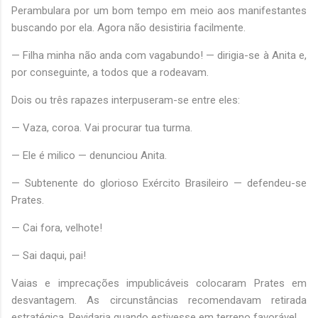
Perambulara por um bom tempo em meio aos manifestantes
buscando por ela. Agora não desistiria facilmente.
— Filha minha não anda com vagabundo! — dirigia-se à Anita e,
por conseguinte, a todos que a rodeavam.
Dois ou três rapazes interpuseram-se entre eles:
— Vaza, coroa. Vai procurar tua turma.
— Ele é milico — denunciou Anita.
— Subtenente do glorioso Exército Brasileiro — defendeu-se
Prates.
— Cai fora, velhote!
— Sai daqui, pai!
Vaias e imprecações impublicáveis colocaram Prates em
desvantagem. As circunstâncias recomendavam retirada
estratégica. Revidaria quando estivesse em terreno favorável.