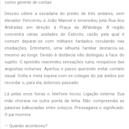
como gerente de contas.
Desceu célere a escadaria do prédio de três andares, sem
elevador. Percorreu a João Manoel e enveredou pela Rua dos
Andradas em direção à Praça da Alfândega. A região
concentra várias unidades do Exército, razão pela qual é
comum deparar-se com militares fardados circulando nas
imediações. Entretanto, uma silhueta familiar destacou-se,
mesmo ao longe. Devido à distância não distinguiu a face do
sujeito. O episódio reacendeu sensações ruins, resquícios das
angústias noturnas. Apertou o passo querendo evitar contato
visual. Volta e meia topava com ex-colegas do pai ávidos por
recordar o, para ela, doloroso passado.
Lá pelas onze horas o telefone tocou. Ligação externa. Sua
mãe chorava na outra ponta da linha. Não compreendia as
palavras balbuciadas entre soluços. Pressagiava o significado.
O pai morrera.
— Quando aconteceu?