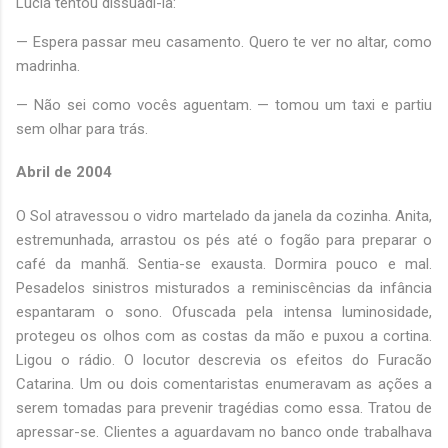
Lúcia tentou dissuadi-la:
— Espera passar meu casamento. Quero te ver no altar, como
madrinha.
— Não sei como vocês aguentam. — tomou um taxi e partiu
sem olhar para trás.
Abril de 2004
O Sol atravessou o vidro martelado da janela da cozinha. Anita,
estremunhada, arrastou os pés até o fogão para preparar o
café da manhã. Sentia-se exausta. Dormira pouco e mal.
Pesadelos sinistros misturados a reminiscências da infância
espantaram o sono. Ofuscada pela intensa luminosidade,
protegeu os olhos com as costas da mão e puxou a cortina.
Ligou o rádio. O locutor descrevia os efeitos do Furacão
Catarina. Um ou dois comentaristas enumeravam as ações a
serem tomadas para prevenir tragédias como essa. Tratou de
apressar-se. Clientes a aguardavam no banco onde trabalhava