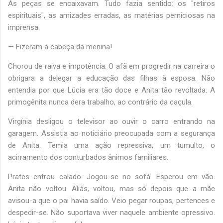
As peças se encaixavam. Tudo fazia sentido: os "retiros
espirituais", as amizades erradas, as matérias perniciosas na
imprensa.
— Fizeram a cabeça da menina!
Chorou de raiva e impotência. O afã em progredir na carreira o
obrigara a delegar a educação das filhas à esposa. Não
entendia por que Lúcia era tão doce e Anita tão revoltada. A
primogênita nunca dera trabalho, ao contrário da caçula.
Virgínia desligou o televisor ao ouvir o carro entrando na
garagem. Assistia ao noticiário preocupada com a segurança
de Anita. Temia uma ação repressiva, um tumulto, o
acirramento dos conturbados ânimos familiares.
Prates entrou calado. Jogou-se no sofá. Esperou em vão.
Anita não voltou. Aliás, voltou, mas só depois que a mãe
avisou-a que o pai havia saído. Veio pegar roupas, pertences e
despedir-se. Não suportava viver naquele ambiente opressivo.