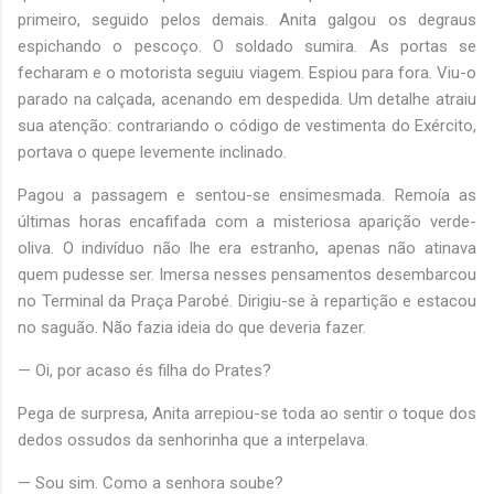
primeiro, seguido pelos demais. Anita galgou os degraus
espichando o pescoço. O soldado sumira. As portas se
fecharam e o motorista seguiu viagem. Espiou para fora. Viu-o
parado na calçada, acenando em despedida. Um detalhe atraiu
sua atenção: contrariando o código de vestimenta do Exército,
portava o quepe levemente inclinado.
Pagou a passagem e sentou-se ensimesmada. Remoía as
últimas horas encafifada com a misteriosa aparição verde-
oliva. O indivíduo não lhe era estranho, apenas não atinava
quem pudesse ser. Imersa nesses pensamentos desembarcou
no Terminal da Praça Parobé. Dirigiu-se à repartição e estacou
no saguão. Não fazia ideia do que deveria fazer.
— Oi, por acaso és filha do Prates?
Pega de surpresa, Anita arrepiou-se toda ao sentir o toque dos
dedos ossudos da senhorinha que a interpelava.
— Sou sim. Como a senhora soube?