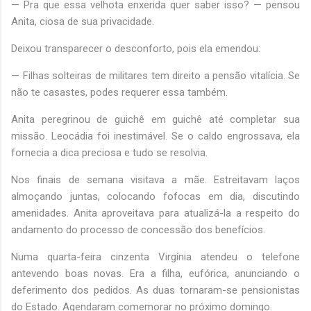
— Pra que essa velhota enxerida quer saber isso? — pensou
Anita, ciosa de sua privacidade.
Deixou transparecer o desconforto, pois ela emendou:
— Filhas solteiras de militares tem direito a pensão vitalícia. Se
não te casastes, podes requerer essa também.
Anita peregrinou de guichê em guichê até completar sua
missão. Leocádia foi inestimável. Se o caldo engrossava, ela
fornecia a dica preciosa e tudo se resolvia.
Nos finais de semana visitava a mãe. Estreitavam laços
almoçando juntas, colocando fofocas em dia, discutindo
amenidades. Anita aproveitava para atualizá-la a respeito do
andamento do processo de concessão dos benefícios.
Numa quarta-feira cinzenta Virgínia atendeu o telefone
antevendo boas novas. Era a filha, eufórica, anunciando o
deferimento dos pedidos. As duas tornaram-se pensionistas
do Estado. Agendaram comemorar no próximo domingo.