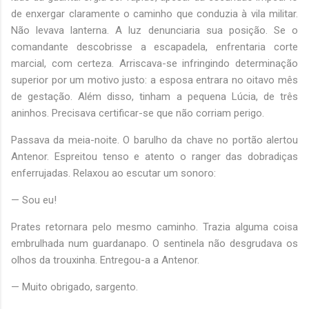
de enxergar claramente o caminho que conduzia à vila militar.
Não levava lanterna. A luz denunciaria sua posição. Se o
comandante descobrisse a escapadela, enfrentaria corte
marcial, com certeza. Arriscava-se infringindo determinação
superior por um motivo justo: a esposa entrara no oitavo mês
de gestação. Além disso, tinham a pequena Lúcia, de três
aninhos. Precisava certificar-se que não corriam perigo.
Passava da meia-noite. O barulho da chave no portão alertou
Antenor. Espreitou tenso e atento o ranger das dobradiças
enferrujadas. Relaxou ao escutar um sonoro:
— Sou eu!
Prates retornara pelo mesmo caminho. Trazia alguma coisa
embrulhada num guardanapo. O sentinela não desgrudava os
olhos da trouxinha. Entregou-a a Antenor.
— Muito obrigado, sargento.