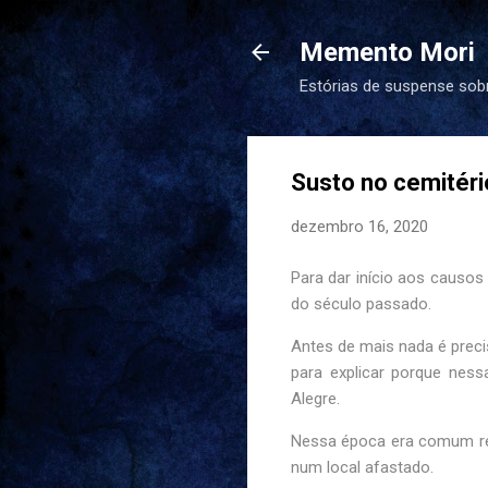
Memento Mori
Estórias de suspense sob
Susto no cemitér
dezembro 16, 2020
Para dar início aos causos 
do século passado.
Antes de mais nada é preci
para explicar porque ness
Alegre.
Nessa época era comum reun
num local afastado.