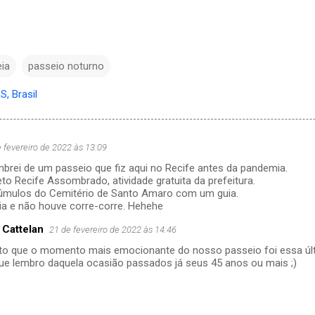
eia
passeio noturno
S, Brasil
 fevereiro de 2022 às 13:09
mbrei de um passeio que fiz aqui no Recife antes da pandemia.
to Recife Assombrado, atividade gratuita da prefeitura.
úmulos do Cemitério de Santo Amaro com um guia.
dia e não houve corre-corre. Hehehe
 Cattelan
21 de fevereiro de 2022 às 14:46
to que o momento mais emocionante do nosso passeio foi essa últ
que lembro daquela ocasião passados já seus 45 anos ou mais ;)