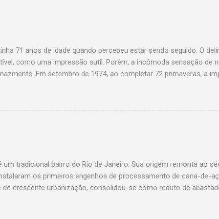
tinha 71 anos de idade quando percebeu estar sendo seguido. O del
tível, como uma impressão sutil. Porém, a incômoda sensação de n
tenazmente. Em setembro de 1974, ao completar 72 primaveras, a im
gamente sensual de uma jovem usando um surrado vestido de algod
te, justo na medida para realçar as coxas roliças por ele cobertas.
e uma lata de querosene de vinte litros convertida em balde. As per
 a prática rotineira daquele exercício involuntário. Instintivamente 
-se por lembrar de onde, inutilmente. O inexplicável fenômeno apavo
o, a moça era inofensiva. Limitava-se a segui-lo fielmente aonde qu
e: invisível aos demais. Vê-la era privilégio exclusivo de Quincas. Af
é um tradicional bairro do Rio de Janeiro. Sua origem remonta ao s
 instalaram os primeiros engenhos de processamento de cana-de-aç
 de crescente urbanização, consolidou-se como reduto de abastad
avam o clima ameno para refugiar-se do ardente verão carioca. A m
bucólica original, porém não conseguiu extirpá-la completamente. 