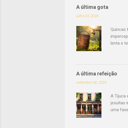
m
c
A última gota
o
julho 24, 2026
m
e
n
Quincas 
t
impercep
á
r
lenta e 
i
forma va
o
ser decen
facilidad
indicavam
A última refeição
Esforçava
setembro 06, 2025
Entretant
important
A Tijuca 
jesuítas
uma fase
aproveit
vocação 