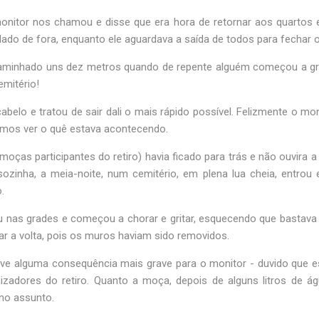
nitor nos chamou e disse que era hora de retornar aos quartos 
lado de fora, enquanto ele aguardava a saída de todos para fechar o
aminhado uns dez metros quando de repente alguém começou a gri
emitério!
abelo e tratou de sair dali o mais rápido possível. Felizmente o m
 fomos ver o quê estava acontecendo.
ças participantes do retiro) havia ficado para trás e não ouvira 
ozinha, a meia-noite, num cemitério, em plena lua cheia, entrou
.
u nas grades e começou a chorar e gritar, esquecendo que bastava 
ar a volta, pois os muros haviam sido removidos.
eve alguma consequência mais grave para o monitor - duvido que e
izadores do retiro. Quanto a moça, depois de alguns litros de 
no assunto.