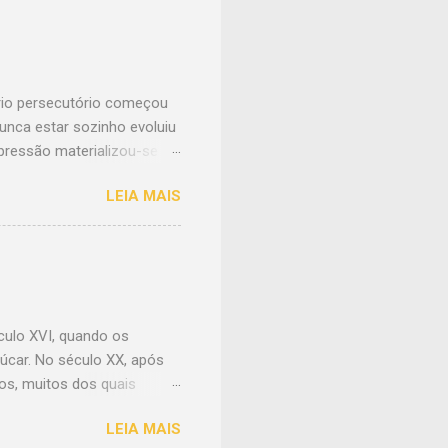
írio persecutório começou
unca estar sozinho evoluiu
pressão materializou-se na
ão; longo o bastante para
LEIA MAIS
 Na cabeça, equilibrava com
nas rijas e bem torneadas
pressentia conhecê-la.
rou-o no início.
er que fosse. E detalhe
lito com a constrangedora ...
éculo XVI, quando os
úcar. No século XX, após
os, muitos dos quais
odernidade desfigurou a
LEIA MAIS
Deixando as avenidas