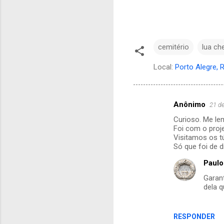
cemitério
lua ch
Local:
Porto Alegre, R
Anônimo
21 de
C
Curioso. Me le
o
Foi com o proje
m
Visitamos os t
Só que foi de 
e
Paulo
n
Garan
t
dela 
á
r
RESPONDER
i