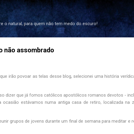
Pular para o conteúdo principal
re o natural, para quem não tem medo do escuro!
io não assombrado
que irão povoar as telas desse blog, selecionei uma história verídi
so dizer que já fomos católicos apostólicos romanos devotos - inc
a ocasião estávamos numa antiga casa de retiro, localizada na 
ir grupos de jovens durante um final de semana para meditar e re