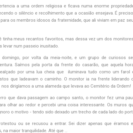
ertencia a uma ordem religiosa e ficava numa enorme propriedad
recendo o silêncio e recolhimento que a ocasião ensejava. É precis
 para os membros idosos da fraternidade, que ali viviam em paz s
até tinha meus recantos favoritos, mas dessa vez um dos monitores
s levar num passeio inusitado.
 domingo, por volta da meia-noite, e um grupo de curiosos se
entura. Saímos pela porta da frente do casarão, que aquela ho
ealçado por uma lua cheia que iluminava tudo como um farol 
tos que ladeavam o caminho. O monitor ia na frente liderando o
e nos dirigíamos a uma alameda que levava ao Cemitério da Ordem!
erro que dava passagem ao campo santo, o monitor fez uma paus
para olhar ao redor e percebi uma coisa interessante. Os muros q
gnoro o motivo - tendo sido deixado um trecho de cada lado do por
otestou ou se recusou a entrar. Sei dizer apenas que éramos 
na maior tranquilidade. Até que ...